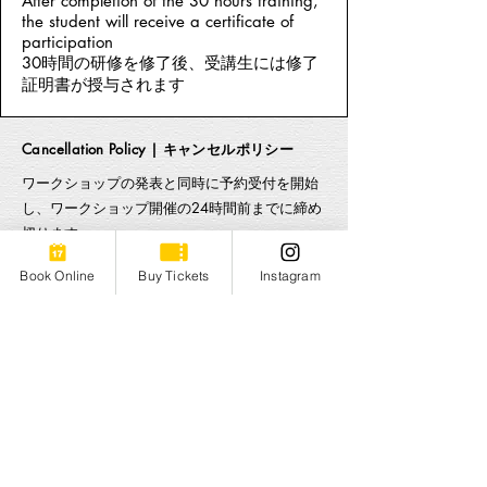
After completion of the 30 hours training,
the student will receive a certificate of
participation
30時間の研修を修了後、受講生には修了
証明書が授与されます
Cancellation Policy | キャンセルポリシー
ワークショップの発表と同時に予約受付を開始
し、ワークショップ開催の24時間前までに締め
切ります。
ワークショップ開始24時間前までに最低参加人
Book Online
Buy Tickets
Instagram
数に達しない場合、ワークショップは中止とな
ります。その場合、参加費は全額返金されま
す。
ワークショップ開始7日前までであれば、登録
を無料でキャンセルできます。[あなたのプロフ
ィールまたはメールによるキャンセル]
ワークショップ開始6日前から4日前までのキャ
ンセルの場合、参加費の半額を差し引きます。