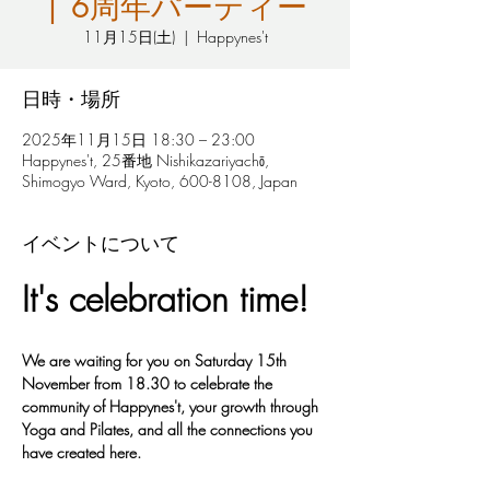
| 6周年パーティー
11月15日(土)
  |  
Happynes't
日時・場所
2025年11月15日 18:30 – 23:00
Happynes't, 25番地 Nishikazariyachō,
Shimogyo Ward, Kyoto, 600-8108, Japan
イベントについて
It's celebration time!
We are waiting for you on Saturday 15th 
November from 18.30 to celebrate the 
community of Happynes't, your growth through 
Yoga and Pilates, and all the connections you 
have created here.