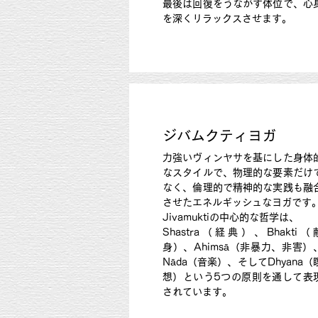
最後は回復をうながす体位で、心
を深くリラックスさせます。
ジバムクティヨガ
力強いヴィンヤサを基にした身体
なスタイルで、物理的な要素だけ
なく、倫理的で精神的な実践も融
させたエネルギッシュなヨガです
Jivamuktiの中心的な哲学は、
Shastra（経典）、Bhakti（
身）、Ahimsā（非暴力、非害）
Nāda（音楽）、そしてDhyana（
想）という5つの原則を通して表
されています。