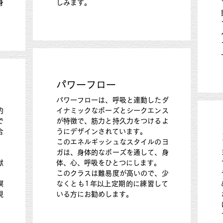
身
しみます。
パワーフロー
パワーフローは、呼吸と連動したダ
的
イナミックなポーズとシークエンス
で
が特徴で、筋力と持久力をつけるよ
合
うにデザインされています。
。
このエネルギッシュなスタイルのヨ
ガは、身体的なポーズを通して、身
献
体、心、呼吸をひとつにします。
、
このクラスは難易度が高いので、少
瞑
なくとも1年以上定期的に練習して
現
いる方にお勧めします。