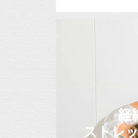
経
ストレ