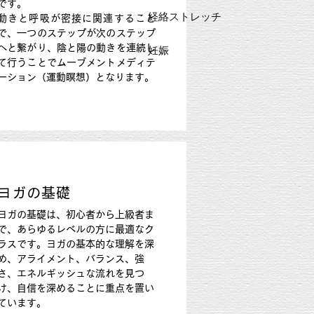
です。
経絡ストレッチ
動きと呼吸が密接に関連すること
で、一つのステップが次のステップ
へと繋がり、陰と陽の動きを連続し
妊娠
て行うことでムーブメントメディテ
ーション（運動瞑想）となります。
ヨガの基礎
ヨガの基礎は、初心者から上級者ま
で、あらゆるレベルの方に最適なク
ラスです。ヨガの基本的な理解を深
め、アライメント、バランス、強
さ、エネルギッシュな流れを見つ
け、自信を深めることに重点を置い
ています。