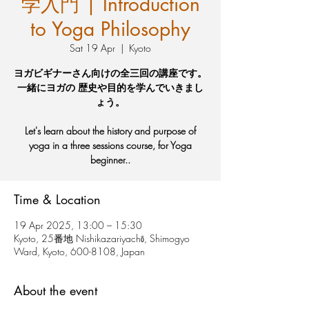
学入門 | Introduction
to Yoga Philosophy
Sat 19 Apr
  |  
Kyoto
ヨガビギナーさん向けの全三回の講座です。
一緒にヨガの 歴史や目的を学んでいきまし
ょう。
Let's learn about the history and purpose of
yoga in a three sessions course, for Yoga
beginner..
Time & Location
19 Apr 2025, 13:00 – 15:30
Kyoto, 25番地 Nishikazariyachō, Shimogyo
Ward, Kyoto, 600-8108, Japan
About the event